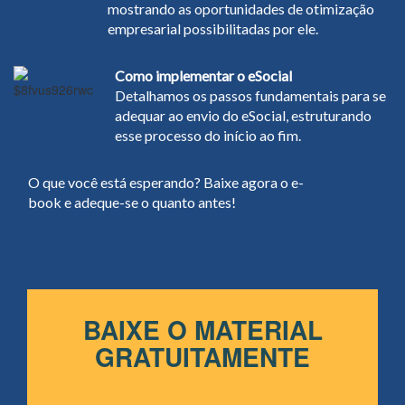
mostrando as oportunidades de otimização
empresarial possibilitadas por ele.
Como implementar o eSocial
Detalhamos os passos fundamentais para se
adequar ao envio do eSocial, estruturando
esse processo do início ao fim.
O que você está esperando? Baixe agora o e-
book e adeque-se o quanto antes!
BAIXE O MATERIAL
GRATUITAMENTE